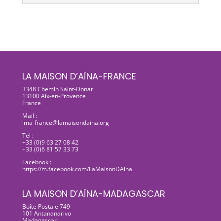
LA MAISON D’AÏNA-FRANCE
3348 Chemin Saint-Donat
13100 Aix-en-Provence
France
Mail :
lma-france@lamaisondaina.org
Tel :
+33 (0)9 63 27 08 42
+33 (0)6 81 57 33 73
Facebook :
https://m.facebook.com/LaMaisonDAina
LA MAISON D’AÏNA-MADAGASCAR
Boîte Postale 749
101 Antananarivo
Madagascar