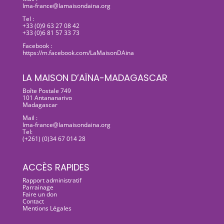
lma-france@lamaisondaina.org
Tel :
+33 (0)9 63 27 08 42
+33 (0)6 81 57 33 73
Facebook :
https://m.facebook.com/LaMaisonDAina
LA MAISON D’AÏNA-MADAGASCAR
Boîte Postale 749
101 Antananarivo
Madagascar
Mail :
lma-france@lamaisondaina.org
Tel:
(+261) (0)34 67 014 28
ACCÈS RAPIDES
Rapport administratif
Parrainage
Faire un don
Contact
Mentions Légales