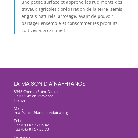
une petite surface et apprend les rudiments des
travaux agricoles : préparation de la terre, semis,
engrais naturels, arrosage, avant de pouvoir
partager ensemble et consommer les produits
cultivés à la cantine !
LA MAISON D’AÏNA-FRANCE
3348 Chemin Saint-Donat
13100 Aix-en-Provence
France
Mail :
lma-france@lamaisondaina.org
Tel :
+33 (0)9 63 27 08 42
+33 (0)6 81 57 33 73
Facebook :