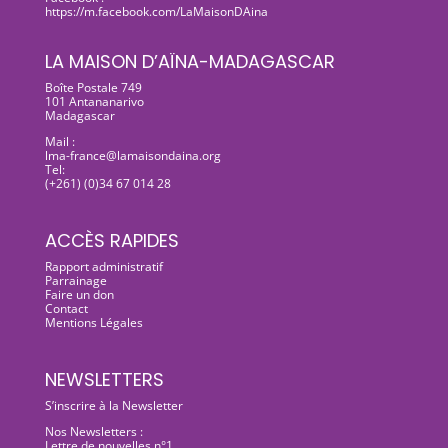
https://m.facebook.com/LaMaisonDAina
LA MAISON D’AÏNA-MADAGASCAR
Boîte Postale 749
101 Antananarivo
Madagascar
Mail :
lma-france@lamaisondaina.org
Tel:
(+261) (0)34 67 014 28
ACCÈS RAPIDES
Rapport administratif
Parrainage
Faire un don
Contact
Mentions Légales
NEWSLETTERS
S’inscrire à la Newsletter
Nos Newsletters :
Lettre de nouvelles n°1