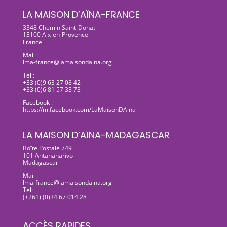
LA MAISON D’AÏNA-FRANCE
3348 Chemin Saint-Donat
13100 Aix-en-Provence
France
Mail :
lma-france@lamaisondaina.org
Tel :
+33 (0)9 63 27 08 42
+33 (0)6 81 57 33 73
Facebook :
https://m.facebook.com/LaMaisonDAina
LA MAISON D’AÏNA-MADAGASCAR
Boîte Postale 749
101 Antananarivo
Madagascar
Mail :
lma-france@lamaisondaina.org
Tel:
(+261) (0)34 67 014 28
ACCÈS RAPIDES