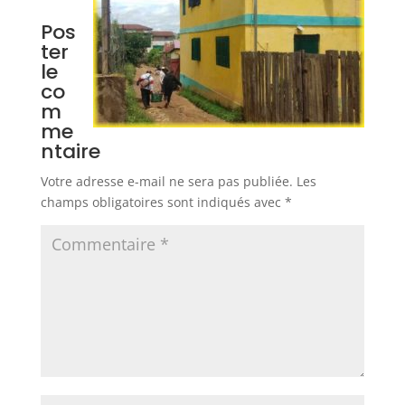
Pos
ter
le
co
m
me
ntaire
Votre adresse e-mail ne sera pas publiée.
Les
champs obligatoires sont indiqués avec
*