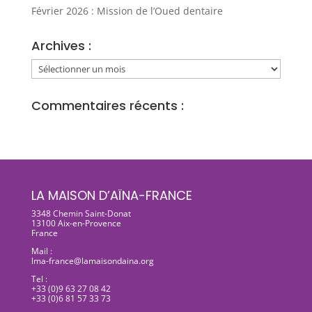
Février 2026 : Mission de l’Oued dentaire
Archives :
Archives
:
Commentaires récents :
LA MAISON D’AÏNA-FRANCE
3348 Chemin Saint-Donat
13100 Aix-en-Provence
France
Mail :
lma-france@lamaisondaina.org
Tel :
+33 (0)9 63 27 08 42
+33 (0)6 81 57 33 73